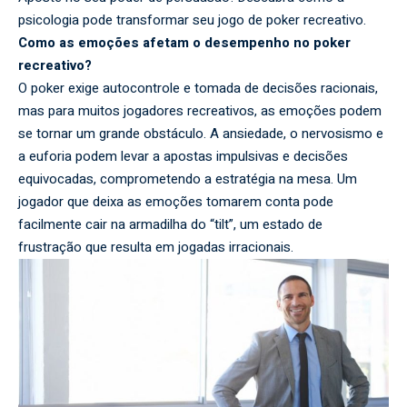
psicologia pode transformar seu jogo de poker recreativo.
Como as emoções afetam o desempenho no poker
recreativo?
O poker exige autocontrole e tomada de decisões racionais,
mas para muitos jogadores recreativos, as emoções podem
se tornar um grande obstáculo. A ansiedade, o nervosismo e
a euforia podem levar a apostas impulsivas e decisões
equivocadas, comprometendo a estratégia na mesa. Um
jogador que deixa as emoções tomarem conta pode
facilmente cair na armadilha do “tilt”, um estado de
frustração que resulta em jogadas irracionais.