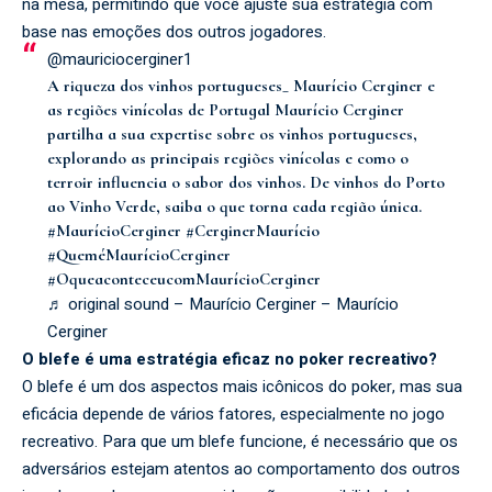
na mesa, permitindo que você ajuste sua estratégia com
base nas emoções dos outros jogadores.
@mauriciocerginer1
A riqueza dos vinhos portugueses_ Maurício Cerginer e
as regiões vinícolas de Portugal Maurício Cerginer
partilha a sua expertise sobre os vinhos portugueses,
explorando as principais regiões vinícolas e como o
terroir influencia o sabor dos vinhos. De vinhos do Porto
ao Vinho Verde, saiba o que torna cada região única.
#MaurícioCerginer
#CerginerMaurício
#QueméMaurícioCerginer
#OqueaconteceucomMaurícioCerginer
♬ original sound – Maurício Cerginer – Maurício
Cerginer
O blefe é uma estratégia eficaz no poker recreativo?
O blefe é um dos aspectos mais icônicos do poker, mas sua
eficácia depende de vários fatores, especialmente no jogo
recreativo. Para que um blefe funcione, é necessário que os
adversários estejam atentos ao comportamento dos outros