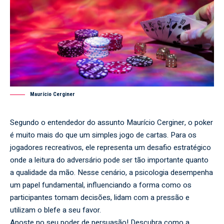
Maurício Cerginer
Segundo o entendedor do assunto Maurício Cerginer, o poker
é muito mais do que um simples jogo de cartas. Para os
jogadores recreativos, ele representa um desafio estratégico
onde a leitura do adversário pode ser tão importante quanto
a qualidade da mão. Nesse cenário, a psicologia desempenha
um papel fundamental, influenciando a forma como os
participantes tomam decisões, lidam com a pressão e
utilizam o blefe a seu favor.
Aposte no seu poder de persuasão! Descubra como a