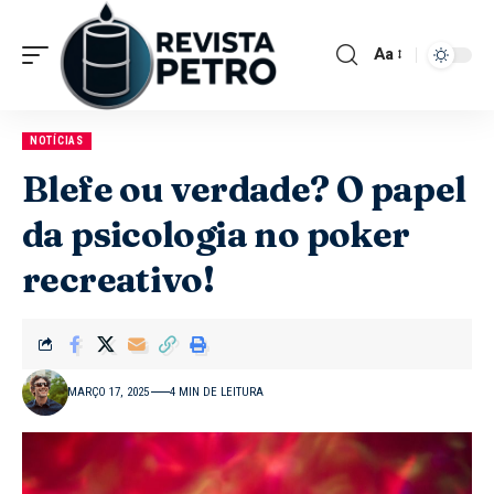
Aa
NOTÍCIAS
Blefe ou verdade? O papel
da psicologia no poker
recreativo!
MARÇO 17, 2025
4 MIN DE LEITURA