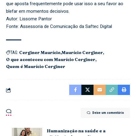
que aposta frequentemente pode usar isso a seu favor ao
blefar em momentos decisivos.
Autor: Lissome Pantor
Fonte: Assessoria de Comunicação da Saftec Digital
Cerginer Maurício
Maurício Cerginer
TAG:
O que aconteceu com Maurício Cerginer
Quem é Maurício Cerginer
Deixe um comentário
Humanização na saúde e a