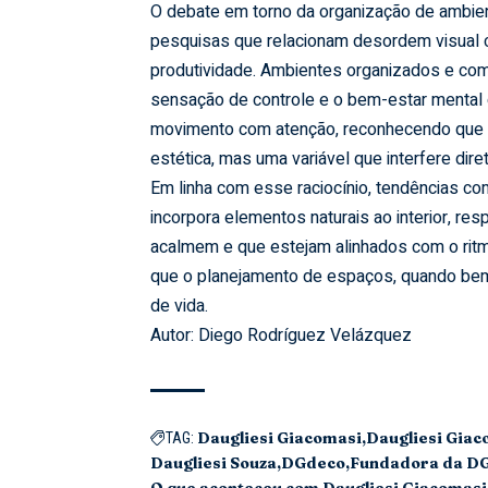
O debate em torno da organização de ambien
pesquisas que relacionam desordem visual 
produtividade. Ambientes organizados e co
sensação de controle e o bem-estar menta
movimento com atenção, reconhecendo que a
estética, mas uma variável que interfere di
Em linha com esse raciocínio, tendências com
incorpora elementos naturais ao interior, 
acalmem e que estejam alinhados com o rit
que o planejamento de espaços, quando be
de vida.
Autor: Diego Rodríguez Velázquez
Daugliesi Giacomasi
Daugliesi Giac
TAG:
Daugliesi Souza
DGdeco
Fundadora da D
O que aconteceu com Daugliesi Giacomasi