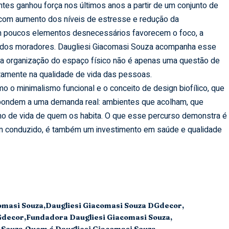
tes ganhou força nos últimos anos a partir de um conjunto de
com aumento dos níveis de estresse e redução da
m poucos elementos desnecessários favorecem o foco, a
l dos moradores. Daugliesi Giacomasi Souza acompanha esse
 organização do espaço físico não é apenas uma questão de
retamente na qualidade de vida das pessoas.
o o minimalismo funcional e o conceito de design biofílico, que
respondem a uma demanda real: ambientes que acolham, que
mo de vida de quem os habita. O que esse percurso demonstra é
m conduzido, é também um investimento em saúde e qualidade
omasi Souza
Daugliesi Giacomasi Souza DGdecor
Gdecor
Fundadora Daugliesi Giacomasi Souza
 Souza
Quem é Daugliesi Giacomasi Souza